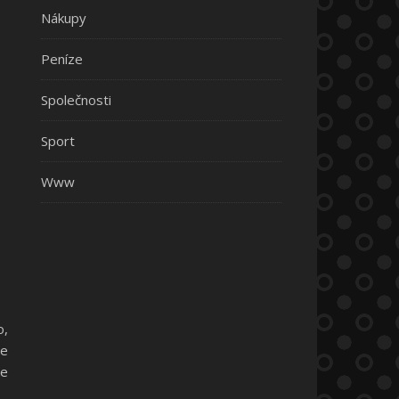
Nákupy
Peníze
Společnosti
Sport
Www
o,
že
de