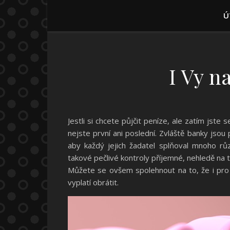
Ú
I Vy n
Jestli si chcete půjčit peníze, ale zatím jste 
nejste první ani poslední. Zvláště banky jsou
aby každý jejich žadatel splňoval mnoho r
takové pečlivé kontroly příjemné, nehledě na to
Můžete se ovšem spolehnout na to, že i pro V
vyplatí obrátit.