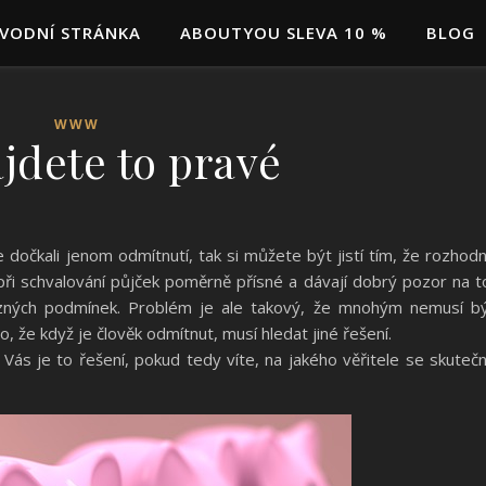
VODNÍ STRÁNKA
ABOUTYOU SLEVA 10 %
BLOG
WWW
ajdete to pravé
se dočkali jenom odmítnutí, tak si můžete být jistí tím, že rozhod
 při schvalování půjček poměrně přísné a dávají dobrý pozor na t
ůzných podmínek. Problém je ale takový, že mnohým nemusí b
, že když je člověk odmítnut, musí hledat jiné řešení.
ás je to řešení, pokud tedy víte, na jakého věřitele se skuteč