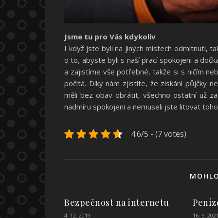
Jsme tu pro Vás kdykoliv
I když jste byli na jiných místech odmítnuti, 
o to, abyste byli s naší prací spokojeni a do
a zajistíme vše potřebné, takže si s ničím ne
počítá. Díky nám zjistíte, že získání půjčky 
měli bez obav obrátit, všechno ostatní už za
nadmíru spokojeni a nemuseli jste litovat toho,
4.6/5 - (7 votes)
MOHLO
Bezpečnost na internetu
Peníze
4. 12. 2019
16. 5. 202