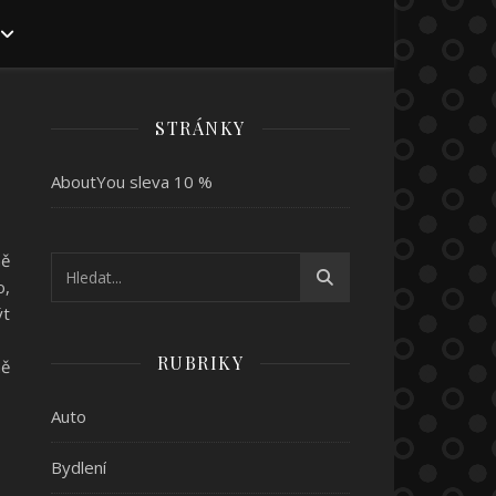
STRÁNKY
AboutYou sleva 10 %
ně
o,
ýt
RUBRIKY
ně
Auto
Bydlení