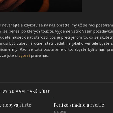
tak neváhejte a kdykoliv se na nás obraťte, my už se rádi postará
čkali se peněz, po kterých toužíte. Vyjdeme vstříc Vašim požadavk
budete muset dělat starosti, což je přeci jenom to, co se skuteč
nemusí být vůbec náročné, stačí vědět, na jakého věřitele byste 
řídíme my. Rádi se totiž postaráme o to, abyste byli s naší pra
 že jste si
vybrali
právě nás.
 BY SE VÁM TAKÉ LÍBIT
Peníze snadno a rychle
 nebývají jisté
3. 8. 2018
1