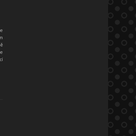
me
ům
ně
se
cí