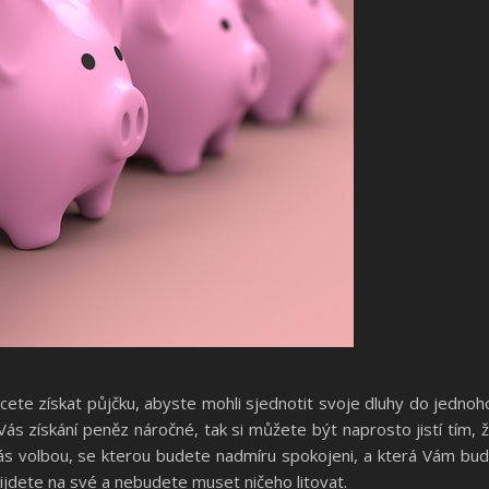
hcete získat půjčku, abyste mohli sjednotit svoje dluhy do jednoh
 Vás získání peněz náročné, tak si můžete být naprosto jistí tím, 
ás volbou, se kterou budete nadmíru spokojeni, a která Vám bu
řijdete na své a nebudete muset ničeho litovat.