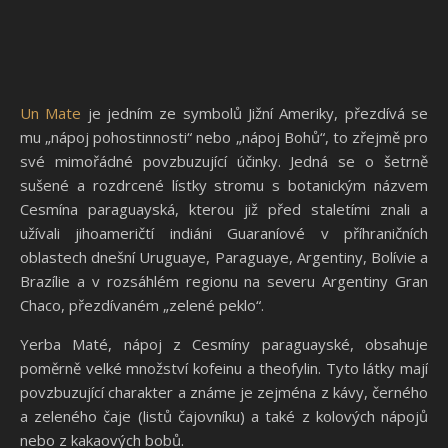
Un Mate
je jedním ze symbolů Jižní Ameriky, přezdívá se
mu „nápoj pohostinnosti“ nebo „nápoj Bohů“, to zřejmě pro
své mimořádné povzbuzující účinky. Jedná se o šetrně
sušené a rozdrcené lístky stromu s botanickým názvem
Cesmína paraguayská, kterou již před staletími znali a
užívali jihoameričtí indiáni Guaraníové v příhraničních
oblastech dnešní Uruguaye, Paraguaye, Argentiny, Bolívie a
Brazílie a v rozsáhlém regionu na severu Argentiny Gran
Chaco, přezdívaném „zelené peklo“.
Yerba Maté, nápoj z Cesmíny paraguayské, obsahuje
poměrně velké množství kofeinu a theofylin. Tyto látky mají
povzbuzující charakter a známe je zejména z kávy, černého
a zeleného čaje (listů čajovníku) a také z kolových nápojů
nebo z kakaových bobů.