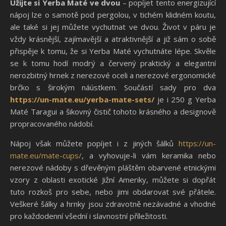
Užijte si Yerba Maté ve dvou
– popíjet tento energizující
nápoj lze o samotě pod pergolou, v tichém klidném koutu,
ale také si jej můžete vychutnat ve dvou. Život v páru je
vždy krásnější, zajímavější a atraktivnější a již sám o sobě
přispěje k tomu, že si Yerba Maté vychutnáte lépe. Skvěle
se k tomu hodí modrý a červený praktický a elegantní
nerozbitný hrnek z nerezové oceli a nerezové ergonomické
brčko s širokým náústkem. Součástí sady pro dva
https://un-mate.eu/yerba-mate-sets/
je i 250 g Yerba
Maté Taragui a šikovný čistič tohoto krásného a designově
propracovaného nádobí.
Nápoj však můžete popíjet i z jiných šálků
https://un-
mate.eu/mate-cups/
, a vyhovuje-li vám keramika nebo
nerezové nádoby s dřevěným pláštěm obarvené etnickými
vzory z oblasti exotické Jižní Ameriky, můžete si dopřát
tuto rozkoš pro sebe, nebo jimi obdarovat své přátele.
Veškeré šálky a hrnky jsou zdravotně nezávadné a vhodné
pro každodenní všední i slavnostní příležitosti.