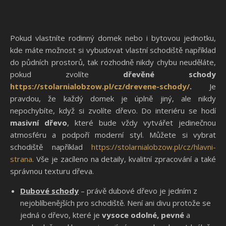
Pokud vlastníte rodinný domek nebo i bytovou jednotku,
kde máte možnost si vybudovat vlastní schodiště například
do půdních prostorů, tak rozhodně nikdy chybu neuděláte,
pokud zvolíte
dřevěné schody
https://stolarnialobzow.pl/cz/drevene-schody/
.
Je
pravdou, že každý domek je úplně jiný, ale nikdy
nepochybíte, když si zvolíte dřevo. Do interiéru se hodí
masivní dřevo
, které bude vždy vytvářet jedinečnou
atmosféru a podpoří moderní styl. Můžete si vybrat
schodiště například
https://stolarnialobzow.pl/cz/hlavni-
strana
. Vše je zacíleno na detaily, kvalitní zpracování a také
správnou texturu dřeva.
Dubové schody
– právě dubové dřevo je jedním z
nejoblíbenějších pro schodiště. Není ani divu protože se
jedná o dřevo, které je
vysoce odolné, pevné
a