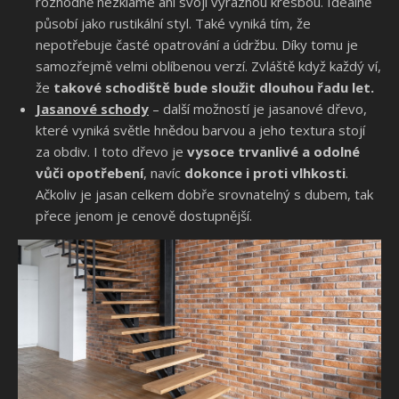
rozhodně nezklame ani svojí výraznou kresbou. Ideálně
působí jako rustikální styl. Také vyniká tím, že
nepotřebuje časté opatrování a údržbu. Díky tomu je
samozřejmě velmi oblíbenou verzí. Zvláště když každý ví,
že
takové schodiště bude sloužit dlouhou řadu let.
Jasanové schody
– další možností je jasanové dřevo,
které vyniká světle hnědou barvou a jeho textura stojí
za obdiv. I toto dřevo je
vysoce trvanlivé a odolné
vůči opotřebení
, navíc
dokonce i proti vlhkosti
.
Ačkoliv je jasan celkem dobře srovnatelný s dubem, tak
přece jenom je cenově dostupnější.