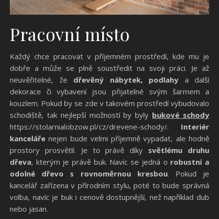
Pracovní místo
Každý chce pracovat v příjemném prostředí, kde mu je
dobře a může se plně soustředit na svoji práci. Je až
neuvěřitelné, že
dřevěný nábytek, podlahy
a další
dekorace či vybavení jsou přijatelné svým šarmem a
kouzlem. Pokud by se zde v takovém prostředí vybudovalo
schodiště, tak nejlepší možností by byly
bukové schody
https://stolarnialobzow.pl/cz/drevene-schody/.
Interiér
kanceláře
nejen bude velmi příjemně vypadat, ale hodně
prostory prosvětlí. Je to právě díky
světlému druhu
dřeva
, kterým je právě buk. Navíc se jedná o
robustní a
odolné dřevo s rovnoměrnou kresbou
. Pokud je
kancelář zařízena v přírodním stylu, poté to bude správná
volba, navíc je buk i cenově dostupnější, než například dub
nebo jasan.