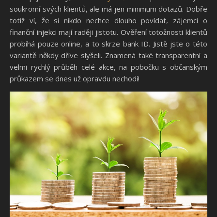
soukromí svých klientů, ale má jen minimum dotazů. Dobře
totiž ví, že si nikdo nechce dlouho povídat, zájemci o
finanční injekci mají raději jistotu. Ověření totožnosti klientů
probíhá pouze online, a to skrze bank ID. Jistě jste o této
variantě někdy dříve slyšeli. Znamená také transparentní a
velmi rychlý průběh celé akce, na pobočku s občanským
průkazem se dnes už opravdu nechodí!