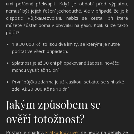
umí pořádně překvapit. Když je období před výplatou,
nemusí být jejich řešení jednoduché. Ale v případě, že je k
dispozici PůjčkaBezVolání, nabízí se cesta, při které
můžete zůstat doma v obýváku na gauči. Kolik si lze takto
půjčit?
1 a 30 000 Kč, to jsou dva limity, se kterými je nutné
počítat ve všech případech.
Splatnost je až 30 dní při opakované žádosti, nováčci
mohou využít až 15 dní.
První půjčka zdarma je už klasikou, setkáte se s ní také
zde. Až 20 000 Kč na 10 dní.
Jakým způsobem se
ověří totožnost?
Postup je snadný,
krátkodobý úvěr
se neptá na detaily ze